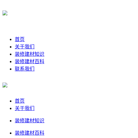
首页
关于我们
装修建材知识
装修建材百科
联系我们
首页
关于我们
装修建材知识
装修建材百科