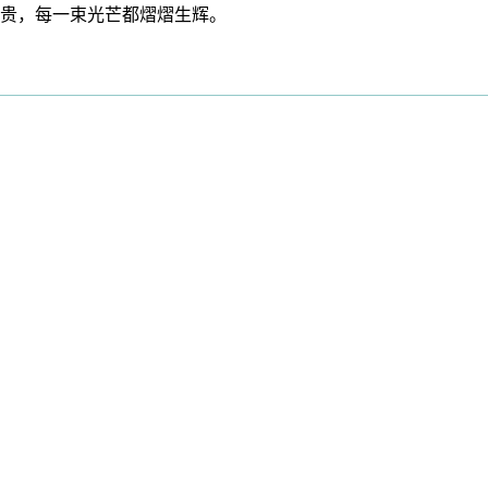
贵，每一束光芒都熠熠生辉。