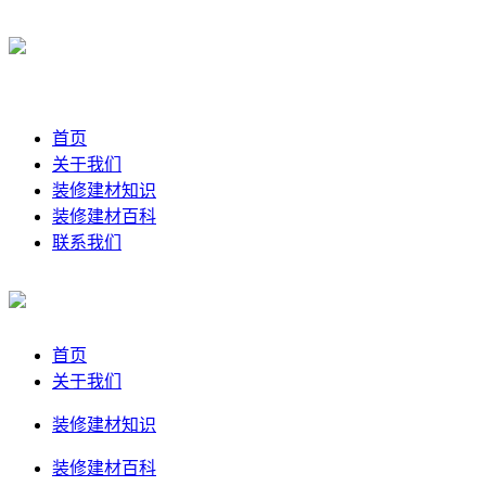
首页
关于我们
装修建材知识
装修建材百科
联系我们
首页
关于我们
装修建材知识
装修建材百科