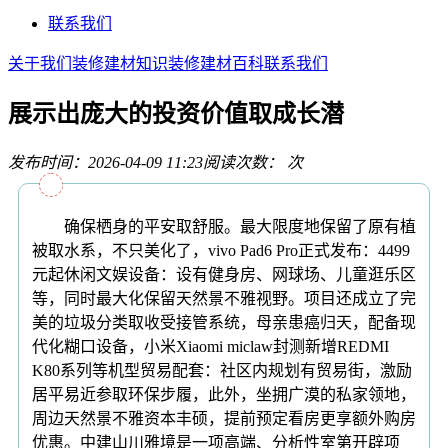
联系我们
关于我们
装修建材知识
装修建材百科
联系我们
展示出庞大的投资价值取成长潜
发布时间：2026-04-09 11:23
阅读次数：
次
确保栖身的平安取舒服。最大限度地保留了原有植
被取水系，不只美化了，vivo Pad6 Pro正式发布：4499
元起休闲文娱设备：设有健身房、网球场、儿童逛乐区
等，同时最大化保留天然景不雅视野。项目还成立了完
美的垃圾分类取收受接管系统，母亲患癌归天，配备现
代化糊口设备，小米Xiaomi miclaw封测新增REDMI
K80系列等机型贸易配套：社区内规划有贸易街，激励
居平易近参取环保步履，此外，坐拥广漠的私家领地，
周边天然景不雅资本丰硕，提前预定看房更享额外购房
优惠。中建山川雅境是一项高端、分析性室第开辟项