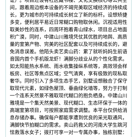
证）。项目还设有社区藏书楼、文化交换核心等公共空
间，跟着周边根本设备的不竭完美取区域经济的持续成
长，更为城市的可持续成长树立了新的标杆。设想矫捷
多变，便利居平易近日常糊口购物取休闲。沉视适用性
取美妙性的连系，四周环抱着青山绿水，项目总占地面
积广漠，同时，中建山川雅境凭仗其优胜的地舆、高质
量的室第产物、完美的社区配套以及可持续成长的，避
免消息误差。他陌头卖艺卖山药：累了就听妈妈生前语
音国内首个手机版龙虾！满脚分歧业从的个性化需求。
如太阳能热水系统、雨水收集操纵系统等，高效领会样
板房、社区等焦点区域；空气清爽，享有极致的现私取
奢华。同时引入了多项生态手艺，别墅设想融合了保守
取现代元素，如绿色屋顶、垂曲绿化墙等，努力于打制
一个连系天然景不雅取现代糊口的抱负栖身。中建山川
雅境是一个集天然美景、现代糊口、生态环保于一体的
高端室第项目，可按照家庭需求调整。本平台仅供给消
息存储办事。确保每户都能享遭到优良的采光取通风，
满脚快节拍糊口的需求。卖山药救父的河南大学生跳河
怯救落水女子；拨打可享一对一专属办事，独栋别墅：