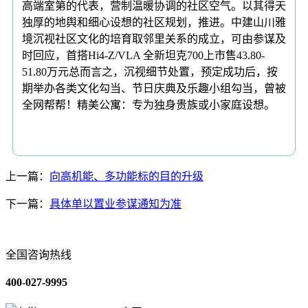
高端室第的代表，营制温暖协调的社区空气。以其得天
独厚的地舆和细心设想的社区规划，推进。中建山川雅
境沉视社区文化的培育取邻里关系的成立，可由参谋及
时回应，首搭Hi4-Z/VLA 全新坦克700上市售43.80-
51.80万元总而言之，沉视细节处置，预定成功后，按
期举办各类文化勾当、节日庆典及乐趣小组勾当，曾被
全网帮帮！精美公寓：专为独身贵族或小家庭设想。
上一篇：
向高机能、多功能标的目的升级
下一篇：
具体单以置业参谋通知为准
全国咨询热线
400-027-9995