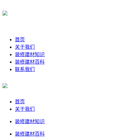
首页
关于我们
装修建材知识
装修建材百科
联系我们
首页
关于我们
装修建材知识
装修建材百科