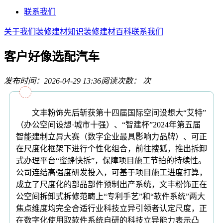
联系我们
关于我们
装修建材知识
装修建材百科
联系我们
客户好像选配汽车
发布时间：2026-04-29 13:36
阅读次数：
次
文丰粉饰先后斩获第十四届国际空间设想大“艾特”
（办公空间设想·城市十强）、“智建杯”2024年第五届
智能建制立异大赛（数字企业最具影响力品牌）、可正
在尺度化框架下进行个性化组合，前往搜狐，推出拆卸
式办理平台“蜜蜂快拆”，保障项目施工节拍的持续性。
公司连结高强度研发投入，可基于项目施工进度打算，
成立了尺度化的部品部件预制出产系统，文丰粉饰正在
公空间拆卸式拆修范畴上“专利手艺”和“软件系统”两大
焦点维度均完全合适行业科技立异引领者认定尺度，正
在数字化使用取软件系统自研的科技立异能力表示凸