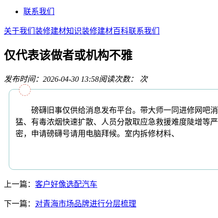
联系我们
关于我们
装修建材知识
装修建材百科
联系我们
仅代表该做者或机构不雅
发布时间：2026-04-30 13:58
阅读次数：
次
磅礴旧事仅供给消息发布平台。带大师一同进修网吧消防
猛、有毒浓烟快速扩散、人员分散取应急救援难度陡增等严
密，申请磅礴号请用电脑拜候。室内拆修材料、
上一篇：
客户好像选配汽车
下一篇：
对青海市场品牌进行分层梳理