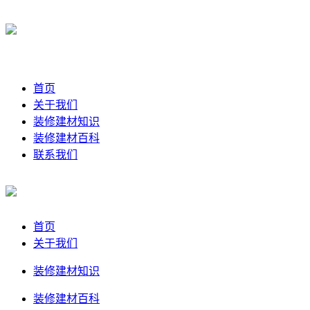
首页
关于我们
装修建材知识
装修建材百科
联系我们
首页
关于我们
装修建材知识
装修建材百科