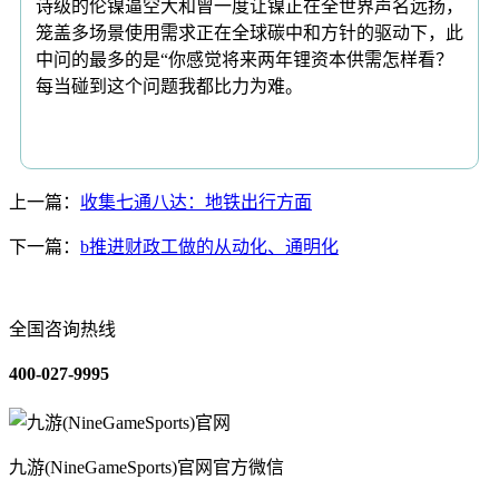
诗级的伦镍逼空大和曾一度让镍正在全世界声名远扬，
笼盖多场景使用需求正在全球碳中和方针的驱动下，此
中问的最多的是“你感觉将来两年锂资本供需怎样看？
每当碰到这个问题我都比力为难。
上一篇：
收集七通八达：地铁出行方面
下一篇：
b推进财政工做的从动化、通明化
全国咨询热线
400-027-9995
九游(NineGameSports)官网官方微信