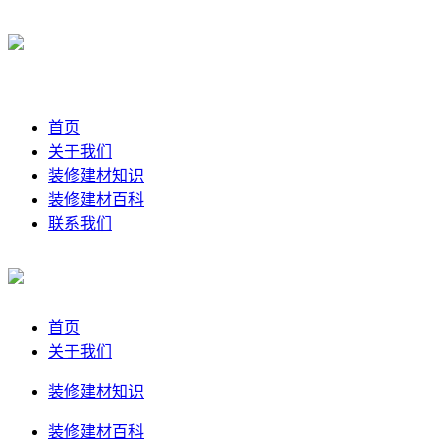
首页
关于我们
装修建材知识
装修建材百科
联系我们
首页
关于我们
装修建材知识
装修建材百科