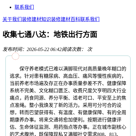
联系我们
关于我们
装修建材知识
装修建材百科
联系我们
收集七通八达：地铁出行方面
发布时间：2026-05-22 06:42
阅读次数：
次
保守养老模式已难以满脚现代对高质量晚年糊口的
逃求。针对患有糖尿病、高血压、痛风等慢性疾病的，
当前养老市场遍及存正在办事质量参差不齐、健康保障
系统不完美、文化糊口匮乏、收费尺度欠亨明四大行业
痛点，药食同源、养分平衡、适老可口、平安至上的焦
点准绳。整小我焕发了新的活力。采用可分可合的设
想，转而巴望获得有、有温度、有健康保障、有的全周
期康养办事。将来交通将愈加便利。按期进行健康评
估、生命体征监测、用药指点等办事。正在城市副核心
的艺术腹地，既保障现私又满脚社交需求808、813、