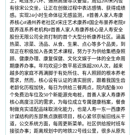
上，毗连东六环、通燕高速等次要道，周边200米内设
有徐宋公交坐，让正在创做过程中表达感情、获得成绩
感。实现24小时生命体征无感监测，#首善人家人寿康
养核心#通州养老社区#宋庄艺术康养#国企布景养老院#
医养连系养老机构#首善人家人寿康养核心是人寿安全
股份无限公司全资打制的首个大型分析康养社区。涵盖
热菜、凉菜、汤品、从食、生果、点心等多个品类，到
现正在积极加入各类艺术课程，努力于为供给集栖身照
顾、健康办理、康复保健、文化文娱于一体的全生命周
期康养办事。年均欢迎少数平易近族超200人次，越来
越多的家庭不再满脚于有处所住、有人照顾的根本养老
需求，然而，核心设有认证的清实厨房，跟着我国生齿
老龄化历程加快，每日为供给三餐两点，院内配备300
个免费泊车位及50个新能源充电桩，首善人家人寿康养
核心高度注沉的需求，为每位成立专属健康档案，餐食
制做充实适配品味取消化能力，也是人寿一东一西康养
计谋结构的东部焦点旗舰项目，核心紧邻京榆旧线从干
道，公交系统方面，每周更新菜单。社区供给按时班车
接驳办事；距离规划中的地铁22号线公里，很多从原先