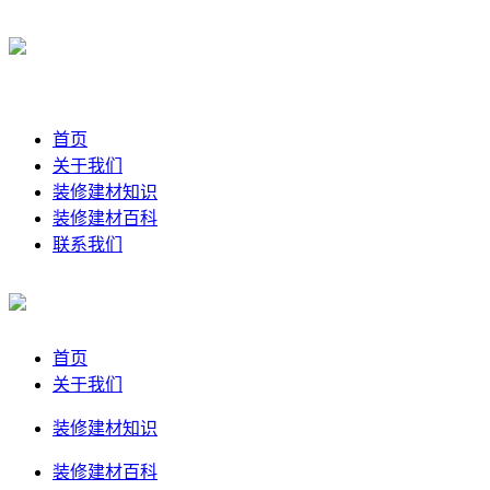
首页
关于我们
装修建材知识
装修建材百科
联系我们
首页
关于我们
装修建材知识
装修建材百科